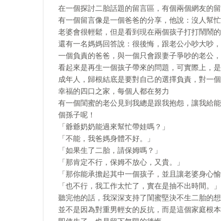
在一個探討二胎話題的留言區，有個兩個網友的留
有一個留言像是一個爸爸的分享，他說：沒人幫忙
老婆會很輕鬆，但是看到現在兩個孩子打打鬧鬧的
還有一名媽媽回答說：很後悔，跟老公小吵大吵，
一個負責的爸爸，與一個只會跟妻子爭吵的老公，
看起來是再生一個孩子帶來的問題，可實際上，是
成年人，歸根結底是要對自己的選擇負責，對一個
幸福的四口之家，每個人都在努力
有一個閨蜜的老公見到我總是跟我抱怨，讓我給能
個孫子呢！
「爺爺奶奶能過來幫忙帶娃嗎？」
「不能，我爸媽身體不好。」
「如果生了二胎，請保姆嗎？」
「那肯定不行，保姆不放心，又貴。」
「那你能承擔起其中一個孩子，並且讓老婆身心愉
「也不行，我工作太忙了，實在是抽不出時間。」
聽完他的話，我深深支持了閨蜜堅決不生二胎的想
並不是因為對重男輕女的反抗，而是這個家庭根本