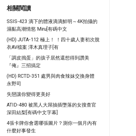
相關閱讀
SSIS-423 滴下的體液滴滴鮮明～4K拍攝的
濕黏高潮情慾 Miru[有碼中文
(HD) JUTA-112 極上！ ！四十歲人妻初次脫
衣AV檔案 澤木真理子[有
「調皮搗蛋」的孩子居然還想得到讚美
『俺』三招搞定
(HD) RCTD-351 處男與肉食辣妹交換身體
永野司
失戀讓你變得更美好
ATID-480 被黑人大屌抽插墮落的女搜查官
深田結梨[有碼中文字幕]
4張卡牌你會選哪張圖片？測你一個月內有
什麼好事發生