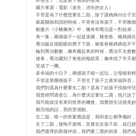
即使生了，也是留下無限的後悔。
圖片來源：電影《迷失：消失的女人》
不管是為了什麼想要生二胎，除了讓媽媽付出子宮
家庭關係和諧的時候，不管有沒有孩子，不管幾個
動畫片《小豬佩奇》中，佩奇和喬治是一對姐弟，
有一集，兩個孩子一起捉迷藏，豬爸爸、豬媽媽在
喬治躲在很顯眼的凳子下面，豬爸爸豬媽媽也不干
輪到喬治數數，佩奇藏起來的時候，喬治不太會數
後來，喬治藏到了爸爸的報紙里，佩奇找了半天都
笑成了一團。
多幸福的小日子，兩個孩子能一起玩，父母能有輕
不管是第幾個孩子，不管生了孩子之後幸福與否，
我們到底為什麼要生二胎？是為了給孩子找個伴兒
我曾經問過老公，為什麼決定要生二寶，他只說了
我可能就沒有來到世界的機會。我覺得生活很美妙
聽完他的話，我倍受感動。
生二胎，唯一的答案應該是，我和老公都準備好，
生了二胎，後悔不後悔，其實在生孩子前，就已經
我們選擇的那個伴侶，我們要二寶的初衷，我們為