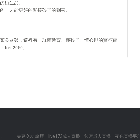
的衍生品。
的，才能更好的迎接孩子的到來。
類公眾號，這裡有一群懂教育、懂孩子、懂心理的寶爸寶
ee2050。
.
.
.
夫妻交友 論壇
live173成人直播
後宮成人直播
夜色直播平