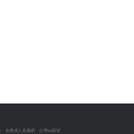
台
免費成人直播網
台灣uu賬號
.
.
.
.
.
.
.
.
.