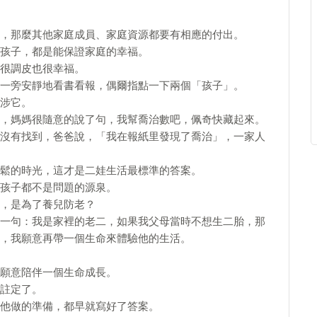
，那麼其他家庭成員、家庭資源都要有相應的付出。
孩子，都是能保證家庭的幸福。
很調皮也很幸福。
一旁安靜地看書看報，偶爾指點一下兩個「孩子」。
涉它。
，媽媽很隨意的說了句，我幫喬治數吧，佩奇快藏起來。
沒有找到，爸爸說，「我在報紙里發現了喬治」，一家人
鬆的時光，這才是二娃生活最標準的答案。
孩子都不是問題的源泉。
，是為了養兒防老？
一句：我是家裡的老二，如果我父母當時不想生二胎，那
，我願意再帶一個生命來體驗他的生活。
願意陪伴一個生命成長。
註定了。
他做的準備，都早就寫好了答案。