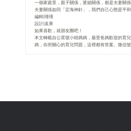
一個家庭里，親子關係，婆媳關係，都是夫妻關係
夫妻關係如同「定海神針」，我們自己心態是平和
編輯|瑾瑾
設計|袁果
如果喜歡，就朋友圈吧！
本文轉載自公眾號小樹媽媽，最受爸媽歡迎的育兒
媽，你所關心的育兒問題，這裡都有答案。微信號：tr
.
.
.
.
.
.
.
.
.
.
.
.
.
.
.
.
.
.
.
.
.