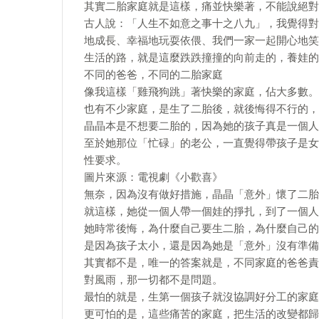
其實二胎家庭就是這樣，痛並快樂著，不能說絕對
古人說：「人生不如意之事十之八九」，我覺得對
地成長、幸福地玩耍依偎、我們一家一起開心地笑
生活的路，就是這麼跌跌撞撞的向前走的，養娃的
不同的爸爸，不同的二胎家庭
像我這樣「雞飛狗跳」著快樂的家庭，佔大多數。
也有不少家庭，是生了二胎後，就後悔得不行的，
晶晶本是不想要二胎的，因為她的孩子真是一個人
至於她那位「忙碌」的老公，一直覺得帶孩子是女
性要求。
圖片來源：電視劇《小歡喜》
無奈，因為沒有做好措施，晶晶「意外」懷了二胎
就這樣，她從一個人帶一個娃的掙扎，到了一個人
她時常後悔，為什麼自己要生二胎，為什麼自己的
是因為孩子太小，還是因為她是「意外」沒有準備
其實都不是，唯一的答案就是，不同家庭的爸爸責
對風雨，那一切都不是問題。
最怕的就是，生第一個孩子就沒協調好分工的家庭
更可怕的是，這些痛苦的家庭，把生活的改變都歸