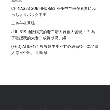
CHINASES SUB HND-683 不倫中で嫌がる妻にね
っちょりバック中出
三色午夜秀場
JUL-519 通販購買的老二增大器被人發現！？ 為
了確認我的大老二成長狀況、繼
(FHD) ATID-431 與醜陋中年不甘心結婚後、為了造
人毎日中出。 明里紬
.
.
.
.
.
.
.
.
.
.
.
.
.
.
.
.
.
.
.
.
.
.
.
.