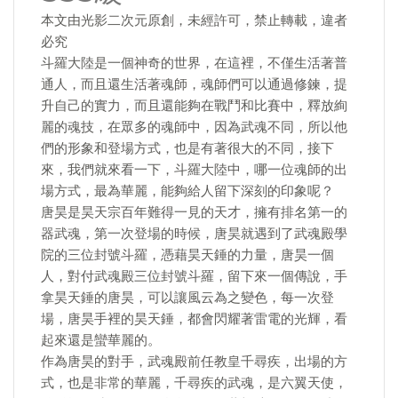
本文由光影二次元原創，未經許可，禁止轉載，違者
必究
斗羅大陸是一個神奇的世界，在這裡，不僅生活著普
通人，而且還生活著魂師，魂師們可以通過修鍊，提
升自己的實力，而且還能夠在戰鬥和比賽中，釋放絢
麗的魂技，在眾多的魂師中，因為武魂不同，所以他
們的形象和登場方式，也是有著很大的不同，接下
來，我們就來看一下，斗羅大陸中，哪一位魂師的出
場方式，最為華麗，能夠給人留下深刻的印象呢？
唐昊是昊天宗百年難得一見的天才，擁有排名第一的
器武魂，第一次登場的時候，唐昊就遇到了武魂殿學
院的三位封號斗羅，憑藉昊天錘的力量，唐昊一個
人，對付武魂殿三位封號斗羅，留下來一個傳說，手
拿昊天錘的唐昊，可以讓風云為之變色，每一次登
場，唐昊手裡的昊天錘，都會閃耀著雷電的光輝，看
起來還是蠻華麗的。
作為唐昊的對手，武魂殿前任教皇千尋疾，出場的方
式，也是非常的華麗，千尋疾的武魂，是六翼天使，