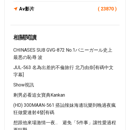
Av影片
( 23870 )
相關閱讀
CHINASES SUB GVG-872 No.1バニーガール史上
最悪の恥辱 波
JUL-563 名為出差的不倫旅行 北乃由奈[有碼中文
字幕]
Show視訊
剩男必看追女寶典kankan
(HD) 300MAAN-561 搭訕辣妹海邊玩樂到晚過夜瘋
狂做愛連射4發[有碼
想跟他來場激情一夜... 避免「5件事」讓性愛過程
更狂野