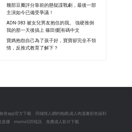
幾部豆瓣評分靠前的懸疑諜戰劇，最後一部
主演如今已備受爭議！
ADN-383 被女兒男友抱住的我。 強硬推倒
我的那一天後搞上 篠田優[有碼中文
寶媽抱怨自己為了孩子好，寶寶卻完全不領
情，反推式教育了解下？
旅舍app官方下載
同城情人網約炮網,成人肉漫畫彩色福利
色直播
momo520視訊
免費成人影片下載
.