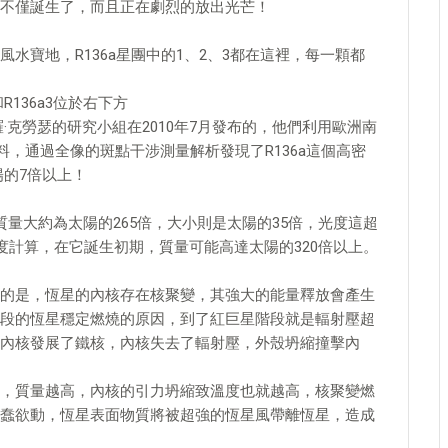
不僅誕生了，而且正在劇烈的放出光芒！
水寶地，R136a星團中的1、2、3都在這裡，每一顆都
和R136a3位於右下方
羅·克勞瑟的研究小組在2010年7月發布的，他們利用歐洲南
料，通過全像的斑點干涉測量解析發現了R136a這個高密
陽的7倍以上！
它的質量大約為太陽的265倍，大小則是太陽的35倍，光度這超
度計算，在它誕生初期，質量可能高達太陽的320倍以上。
的是，恆星的內核存在核聚變，其強大的能量釋放會產生
段的恆星穩定燃燒的原因，到了紅巨星階段就是輻射壓超
內核發展了鐵核，內核失去了輻射壓，外殼坍縮撞擊內
，質量越高，內核的引力坍縮致溫度也就越高，核聚變燃
蠢欲動，恆星表面物質將被超強的恆星風帶離恆星，造成