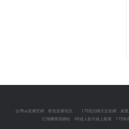
.
.
.
台灣uu直播官網
夜色直播視訊
.
173視訊聊天交友網
真愛
.
.
.
.
.
.
.
.
打飛機專用網站
VR成人影片線上觀看
173情