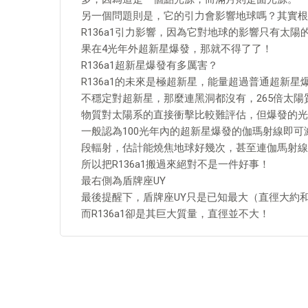
另一個問題則是，它的引力會影響地球嗎？其實根
R136a1引力影響，因為它對地球的影響只有太陽
果在4光年外超新星爆發，那就不得了了！
R136a1超新星爆發有多厲害？
R136a1的未來是極超新星，能量超過普通超新星爆
不穩定對超新星，那麼連黑洞都沒有，265倍太
物質對太陽系的直接衝擊比較難評估，但爆發的光
一般認為100光年內的超新星爆發的伽瑪射線即
段輻射，估計能燒焦地球好幾次，甚至連伽馬射線
所以把R136a1搬過來絕對不是一件好事！
最右側為盾牌座UY
最後提醒下，盾牌座UY只是已知最大（直徑大約和
而R136a1卻是其巨大質量，直徑並不大！