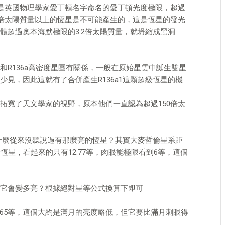
就是英國物理學家愛丁頓名字命名的愛丁頓光度極限，超過
0倍太陽質量以上的恆星是不可能產生的，這是恆星的發光
體超過奧本海默極限的3.2倍太陽質量，就坍縮成黑洞
R136a高密度星團有關係，一般在原始星雲中誕生雙星
見，因此這就有了合併產生R136a1這顆超級恆星的機
拓寬了天文學家的視野，原本他們一直認為超過150倍太
為什麼從來沒聽說過有那麼亮的恆星？其實大麥哲倫星系距
亮的恆星，看起來的只有12.77等，肉眼能極限看到6等，這個
它會變多亮？根據絕對星等公式換算下即可
12.65等，這個大約是滿月的亮度略低，但它要比滿月刺眼得