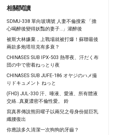
相關閱讀
SDMU-338 單向玻璃號 人妻不倫搜索 「擔
心喝醉後變得妖豔的妻子…」灌醉後
被斯大林嫌棄，上戰場就被打爆！蘇聯最後
兩款多炮塔坦克有多衰？
CHINASES SUB IPX-503 熱帯夜、汗だく布
団の中で密着ねっとり夜
CHINASES SUB JUFE-186 オヤジのハメ撮
りドキュメント ねっと
(FHD) JUL-330 汗、唾液、愛液、所有體液
交絡…真夏濃密不倫性愛。 鈴
寫真界傳說熊田曜子以兩兒之母身份挺巨乳
纖腰復出
你應該多久清潔一次狗狗的牙齒？