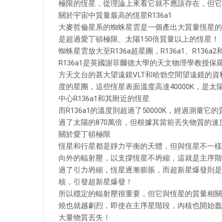
極限的恆星，從理論上來看它就不應該存在，但它
關於宇宙中質量最高的恆星R136a1
大麥哲倫星系的蜘蛛星雲是一個產出大質量恆星的風
是超過愛丁頓極限、太陽150倍質量以上的恆星！
蜘蛛星雲放大至R136a超星團，R136a1、R136a2
R136a1是英國謝菲爾德大學的天文物理學教授保
方天文台的甚大望遠鏡VLT和哈勃空間望遠鏡的資
度的星團，這些恆星表面溫度高達40000K，是太
中心R136a1和其附近的恆星
而R136a1的溫度則超過了50000K，經過測量
過了太陽的870萬倍，但根據其當前丟失物質的速
關於愛丁頓極限
恆星和行星都是靜力平衡的天體，但與恆星不一樣
向外的輻射壓，以支撐恆星不坍縮，這就是主序階
過了引力坍縮，恆星逐漸膨脹，而超新星爆發則是
核，引發超新星爆發！
所以穩定的輻射壓很重要，但它與恆星的質量相關
燒也就越劇烈，即使在主序星階段，內核也開始蠢
大量物質丟失！