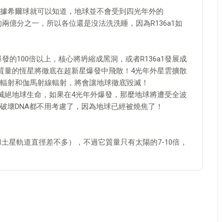
據希爾球就可以知道，地球並不會受到四光年外的
的兩億分之一，所以各位還是沒法洗洗睡，因為R136a1如
發的100倍以上，核心將坍縮成黑洞，或者R136a1發展成
陽質量的恆星將徹底在超新星爆發中飛散！4光年外星雲擴散
輻射和伽馬射線輻射，將會讓地球徹底毀滅！
可滅絕地球生命，如果在4光年外爆發，那麼地球將遭受全波
破壞DNA都不用考慮了，因為地球已經被燒焦了！
土星軌道直徑差不多），不過它質量只有太陽的7-10倍，