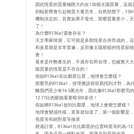
因此恆星的質量極限大約在150個太陽質量，這
則輻射壓會引起物質大量丟失，自然狀態下，15
機制決定的，其實如果不發光，那麼質量更小，天
了！
為什麼R136a1還會存在？
天文學家猜測，它可能是多顆恆星合併而成的，這和
和多星期是非常普遍，反而像太陽那樣的恆星卻很少
會！
看來是作弊產生的，不過存在即合理，也確實大大
陽質量的恆星是不存在的！
假如R136a1在比鄰星位置，地球會怎麼樣？
那麼亮的R136a1，按理應該很容易找到才對，
離我們至少有16.5萬光年，因此像R136a1那麼
12.77比肉眼能看要暗500多倍！
假如將R136a1放到比鄰星，地球上會變怎麼樣？
地球會變成咋樣，算算就知道了，第一個影響是，
視星等和絕對星等換算
經過計算，R136a1在比鄰星的位置時星等約為-
多，因為這是一個點光源，而滿月則是面光源。