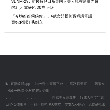
SDNM-293 前模特兒日系美國人夫人現在是町內會
的紅人 重盛彩 30歲 最終
「今晚好好伺候你」，4歲女兒模仿寶媽講電話，
寶媽尬到汗毛倒立
.
.
.
.
.
.
.
.
.
.
.
.
.
.
.
.
.
.
.
.
.
.
.
.
live直播軟體app
show秀uu直播平台
ut網路聊天室
.
陪睡女
同城一夜i情交友室,來約炮網
.
.
.
.
.
.
.
.
.
.
.
.
.
.
.
.
.
.
.
.
.
.
.
.
性感美女寫真集
18成人中文字幕
甜心女孩影音
一對一視頻聊天交友
交友App結婚
免費ut視訊