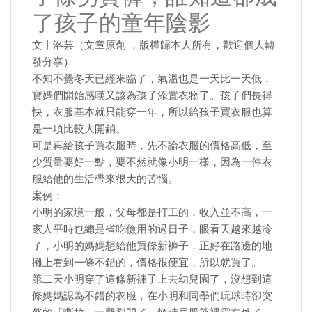
了孩子的童年陰影
文丨洛芸（文章原創 ，版權歸本人所有，歡迎個人轉
發分享）
不知不覺冬天已經來臨了，氣溫也是一天比一天低，
寶媽們開始感嘆又該為孩子添置衣物了。孩子們長得
快，衣服基本就只能穿一年，所以給孩子買衣服也算
是一項比較大開銷。
可是再給孩子買衣服時，先不論衣服的價格高低，至
少質量要好一點，要不然就像小明一樣，因為一件衣
服給他的生活帶來很大的苦惱。
案例：
小明的家境一般，父母都是打工的，收入並不高，一
家人平時也總是省吃儉用的過日子，眼看天越來越冷
了，小明的媽媽想給他買條新褲子，正好在路邊的地
攤上看到一條不錯的，價格很便宜，所以就買了。
第二天小明穿了這條新褲子上去幼兒園了，沒想到這
條媽媽認為不錯的衣服，在小明和同學們玩球時卻突