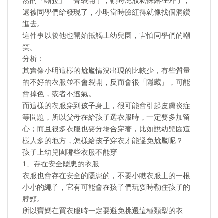
然的「嘶拉」一聲裂開了，頓時屁股就裸露在外了，
還被同學們給發現了，小明當時臉紅得就像找個洞鑽
進去。
這件事以後他也開始抵觸上幼兒園，害怕同學們的嘲
笑。
分析：
其實像小明這樣的尬尷情況出現的比較少，有些質量
的不好的衣服並不會裂開，反而會很「隱藏」，可能
會掉色，或者不透氣。
而這樣的衣服穿到孩子身上，很可能會引起皮膚炎症
等問題，所以父母在給孩子選衣服時，一定要多加留
心；而且很多衣服也要分場合穿著，比如說幼兒園這
樣人多的地方，怎樣給孩子穿衣才能避免尬尷呢？
孩子上幼兒園哪些衣服不能穿
1、存在安全隱患的衣服
衣服也會存在安全的隱患的，不要小瞧衣服上的一根
小小的繩子，它有可能會在孩子們玩耍時勒住孩子的
脖頸。
所以寶媽在買衣服時一定要避免挑選這種類型的衣