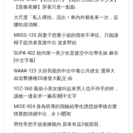
【苗條美腳】穿著只差一點點
大尺度「私人裸拍」流出！車內外都各來一次，這
哪吃得消啊…
MRSS-135 與妻子想要小孩的我有不孕症、只能讓
精子提供者直接中出 波多野結
SUPA-402 校內第一美少女是援交中出學生妹 麻衣
[中文字幕]
WAAA-123 大排長龍的中出中毒公共便女 濃厚大
叔追擊播種20連發大亂交 由
YOZ-360 風俗小美女慘叫起來男人也不停手的幹，
讓她一邊哀求一遍高潮[中文字
MIDE-924 身為班導的我輸給學生誘惑放學後在愛
情賓館持續中出… 水卜櫻[有
男性常把手放進褲襠內 原來有這3個原因…