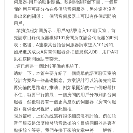
伺服器-用戶的映射關係。映射關係類似下圖，一個房
間的用戶可能分布在多個語音伺服器，另外還有沒有
畫出來的關係：一個語音伺服器上可以有多個房間的
用戶。
…業務流程如圖所示：用戶A點擊進入101聊天室，首
先請求目錄伺服器獲得101房間所在語音伺服器的IP列
表；然後，A連接某台語音伺服器請求進入101房間。
如果進房成央A房間伺服器會把信息寫入DB，用戶A可
以在房間開始語音聊天。
…這已經是一個比較完備的系統了。
總結一下，本篇主要介紹了一個簡單的語音聊天室的
設計方案和一些基礎概念。方案設計可以沿著先簡單
再完備的思路進行推演。例如最開始的一台伺服器扛
不住，就要平行擴展，一個房間的用戶分布到多台伺
服器，然後就要有一個更高層次的伺服器（房間伺服
器）提供全局視野，如此類推。
限於篇幅，上述系統還有很多細節沒有討論。例如語
音伺服器是怎麼轉發語音數據的？目錄伺服器是否有
點多餘？等等。我們在接下來的文章中將一一解答，