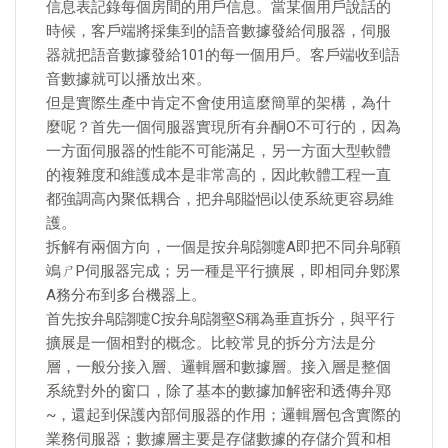
信息表記錄每個房間的用戶信息。當某個用戶說話的
時候，客戶端將採集到的語音數據發給伺服器，伺服
器就把語音數據發給101的每一個用戶。客戶端收到語
音數據就可以播放出來。
但是實際生產中肯定不會使用這麼簡單的架構，為什
麼呢？首先一個伺服器實現所有弁酮O不可行的，因為
一方面伺服器的性能不可能滿足，另一方面大型軟體
的複雜度和維護成本是非常高的，因此軟體工程一直
都強調高內聚低耦合，把弁鄔賹悒i以使系統更容易維
護。
拆解有兩個方向，一個是按弁鄔謅嚏A即把不同弁鄔顐
鴗ㄕP伺服器完成；另一種是平行擴展，即相同弁鄋漯
A務分布到多台機器上。
首先按弁鄔謅嚏C按弁鄔謅壑S稱為垂直拆分，與平行
擴展是一個相對的概念。比較常見的拆分方法是分
層，一般分接入層、邏輯層和數據層。接入層是整個
系統對外的窗口，除了基本的數據加解密和透傳弁鄍
~，還起到保護內部伺服器的作用；邏輯層包含實際的
業務伺服器；數據層主要是存儲數據的存儲介質和相