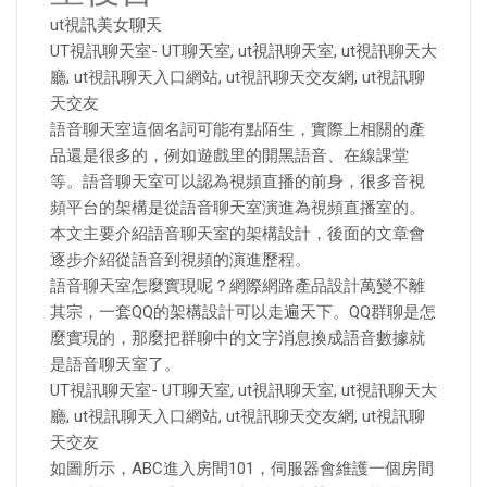
ut視訊美女聊天
UT視訊聊天室- UT聊天室, ut視訊聊天室, ut視訊聊天大
廳, ut視訊聊天入口網站, ut視訊聊天交友網, ut視訊聊
天交友
語音聊天室這個名詞可能有點陌生，實際上相關的產
品還是很多的，例如遊戲里的開黑語音、在線課堂
等。語音聊天室可以認為視頻直播的前身，很多音視
頻平台的架構是從語音聊天室演進為視頻直播室的。
本文主要介紹語音聊天室的架構設計，後面的文章會
逐步介紹從語音到視頻的演進歷程。
語音聊天室怎麼實現呢？網際網路產品設計萬變不離
其宗，一套QQ的架構設計可以走遍天下。QQ群聊是怎
麼實現的，那麼把群聊中的文字消息換成語音數據就
是語音聊天室了。
UT視訊聊天室- UT聊天室, ut視訊聊天室, ut視訊聊天大
廳, ut視訊聊天入口網站, ut視訊聊天交友網, ut視訊聊
天交友
如圖所示，ABC進入房間101，伺服器會維護一個房間