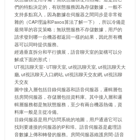
們的特點決定的，有狀態服務因為存儲數據，一般不
支持多點寫入，因為數據在伺服器之間同步是非常複
雜的（CAP理論和Paxos算法了解一下），所以冷備是
最簡單的容災策略；無狀態服務不存儲數據，用戶的
請求發到哪一台機器都返回一樣的結果，因此所有機
器可以同時提供服務。
經過垂直拆分和平行擴展，語音聊天室的架構可以分
解成下面的形式：
UT視訊聊天室- UT聊天室, ut視訊聊天室, ut視訊聊天大
廳, ut視訊聊天入口網站, ut視訊聊天交友網, ut視訊聊
天交友
圖中接入層包括目錄伺服器和語音伺服器，邏輯層包
括房間伺服器，存儲層包括資料庫。其中接入層和邏
輯層服務都是無狀態服務，至少有兩台機器熱備，資
料庫一般是主從冷備。
目錄伺服器是用戶訪問系統的地圖，用戶通過它可以
找到要連接的伺服器的IP和埠。語音伺服器是處理語
音數據上傳和轉發的服務。房間伺服器維護房間-語音