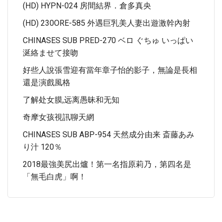
(HD) HYPN-024 房間結界．倉多真央
(HD) 230ORE-585 外遇巨乳美人妻出遊激幹內射
CHINASES SUB PRED-270 ベロ ぐちゅ いっぱい
涎絡ませて接吻
好些人說張雪迎有當年章子怡的影子，無論是長相
還是演戲風格
了解处女膜,远离愚昧和无知
奇摩女孩視訊聊天網
CHINASES SUB ABP-954 天然成分由来 斎藤あみ
り汁 120％
2018最強美尻出爐！第一名指原莉乃，第四名是
「無毛白虎」啊！