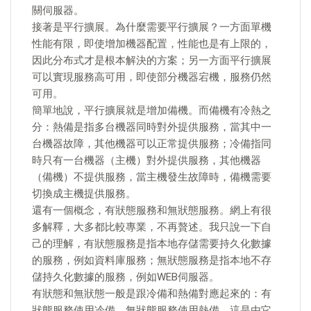
關伺服器。
接著是平行擴展。為什麼需要平行擴展？一方面單機
性能有限，即使增加機器配置，性能也是有上限的，
因此分布式才是根本解決的方案；另一方面平行擴展
可以實現服務高可用，即使部分機器宕機，服務仍然
可用。
簡單地說，平行擴展就是增加備機。而備機有冷熱之
分：熱備是指多台機器同時對外提供服務，當其中一
台機器故障，其他機器可以正常提供服務；冷備指同
時只有一台機器（主機）對外提供服務，其他機器
（備機）不提供服務，當主機發生故障時，備機需要
切換成主機提供服務。
還有一個概念，有狀態服務和無狀態服務。網上有很
多解釋，大多都比較專業，不再贅述。我只說一下自
己的理解，有狀態服務是指本地存儲需要持久化數據
的服務，例如資料庫服務；無狀態服務是指本地不存
儲持久化數據的服務，例如WEB伺服器。
有狀態和無狀態一般是跟冷備和熱備對應起來的：有
狀態服務使用冷備，無狀態服務使用熱備。這是由它