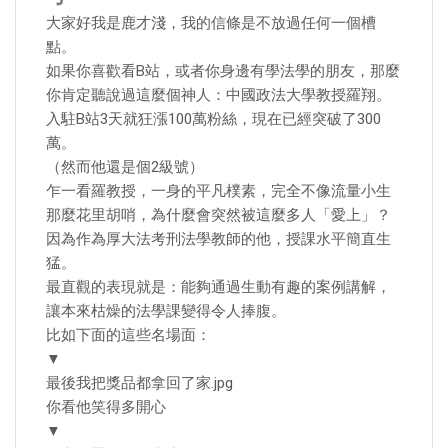
大家好我是鹿才淺，我的信條是不放過任何一個槽
點。
如果你喜歡看B站，或者你身邊有學法學的朋友，那麼
你肯定聽說過這麼個神人：中國政法大學教授羅翔。
入駐B站3天就狂漲100萬粉絲，現在已經突破了300
萬。
（然而他還是個2級號）
乍一看羅教授，一身的平凡樸素，完全不像流量小生
那麼花里胡哨，為什麼會突然被這麼多人「愛上」？
因為作為厚大法考刑法學教師的他，授課水平簡直生
猛。
最直觀的表現就是：能夠通過生動有趣的案例講解，
讓本來枯燥的法學課變得令人捧腹。
比如下面的這些名場面：
▼
最後我把獎品都拿回了家.jpg
你看他笑得多開心
▼