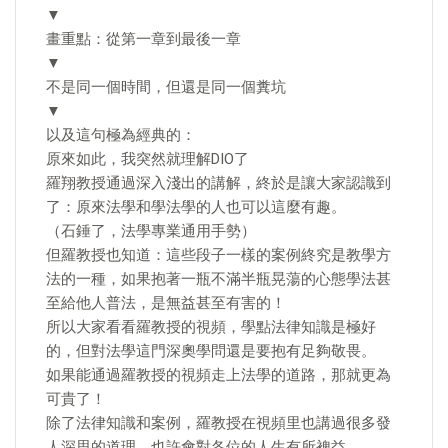
▼
畫重點：從第一章到最後一章
▼
不是同一個時間，但還是同一個糞坑
▼
以及這句極為經典的：
原來如此，我突然就理解DIO了
羅翔教授通過深入淺出的講解，終於是讓大家認識到
了：原來法學和學法學的人也可以這麼有趣。
（石錘了，法學專業通用手勢）
但羅教授也知道：這些段子一樣的案例終究是教學方
法的一種，如果抱著一瓶不滿半瓶晃蕩的心態學法甚
至給他人普法，是無益甚至有害的！
所以大家看看羅教授的視頻，學點法律知識是極好
的，但對法學這門深奧學問還是要抱有足夠敬畏。
如果能通過羅教授的視頻走上法學的道路，那就更為
可貴了！
除了法律知識和案例，羅教授在視頻里也講過很多發
人深思的道理，也許會對各位的人生有所裨益。