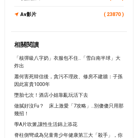
Av影片
( 23870 )
相關閱讀
「核彈級八字奶」衣服包不住...「雪白南半球」大
炸出
蕭何害死韓信後，貪污不理政、修房不建牆：子孫
因此富貴1000年
墮胎七次！酒店小姐靠亂玩活下去
做膩好沒Fu？ 床上激愛「7攻略」...別傻傻只用那
幾招！
學A片吹箫,讓性生活錦上添花
脊柱側彎成為兒童青少年健康第三大「殺手」，你