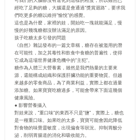
可我們的大腦卻沒有進化到這樣的程度，所以雖然已
經吃了足夠的糖，大腦還是會通過"獎賞迴路"，要求我
們吃更多的糖以維持"愉悅"的感覺。
這也是為什麼，家裡的娃，開始吃一塊就能滿足，慢
慢的好幾塊糖都沒辦法滿足的原因。
孩子吃糖太多引發的問題
《自然》雜誌發布的一篇文章稱，糖存在被濫用的潛
在可能性，加之其毒性和飲食中食糖的普遍性，使得
它成為這場世界健康危機中的"主犯"。
糖作為人體三大營養素，雖然是我們熱量的主要來
源，還能構成組織和保護肝臟功能的重要物質。但越
來越多的零食商品，為了商業利益，實際上都在過量
添加糖。如果寶寶吃糖過多，可能會帶來下面這幾個
健康風險。
● 影響營養攝入
對娃來說，"重口味"的東西不只是"鹽"，實際上，糖也
是一種重口味。如果吃的太多，寶寶可能會因此降低
對食物的味覺靈敏度，出現偏食等狀況。抑制胃酸分
泌，削弱胃腸道的消化和吸收能力。