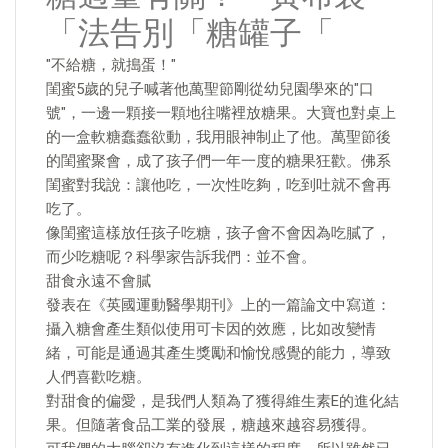
「法告別「糖罐子「
"不給糖，就搗蛋！"
閨蜜5歲的兒子喊著他萬聖節剛從幼兒園學來的"口
號"，一邊一顆接一顆地往嘴裡放糖果。大寶也對桌上
的一盒軟糖蠢蠢欲動，我用眼神制止了他。萬聖節後
的閨蜜聚會，成了孩子們一年一度的糖果狂歡。佛系
閨蜜對我說：讓他吃，一次性吃夠，吃到吐就不會再
吃了。
像閨蜜這樣放任孩子吃糖，孩子會不會因為吃膩了，
而少吃糖呢？科學家告訴我們：並不會。
甜食永遠不會膩
發表在《英國運動醫學期刊》上的一篇論文中寫道：
攝入糖會產生類似使用可卡因的效應，比如改變情
緒，可能是通過其產生獎勵和愉悅感覺的能力，導致
人們喜歡吃糖。
對甜食的偏愛，是我們人類為了獲得維生素E的進化結
果。但隨著食品工業的發展，糖越來越容易獲得。