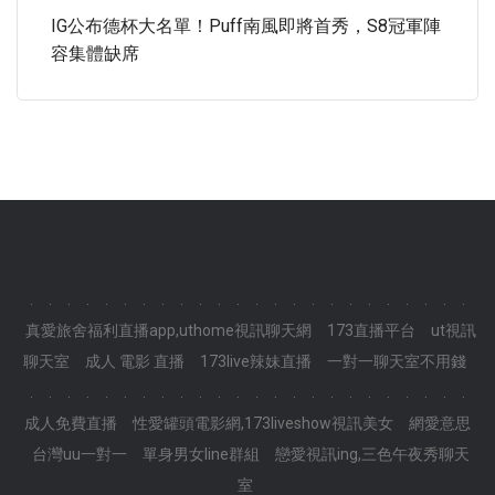
IG公布德杯大名單！puff南風即將首秀，S8冠軍陣
容集體缺席
.
.
.
.
.
.
.
.
.
.
.
.
.
.
.
.
.
.
.
.
.
.
.
.
真愛旅舍福利直播app,uthome視訊聊天網
173直播平台
ut視訊
聊天室
成人 電影 直播
173live辣妹直播
一對一聊天室不用錢
.
.
.
.
.
.
.
.
.
.
.
.
.
.
.
.
.
.
.
.
.
.
.
.
成人免費直播
性愛罐頭電影網,173liveshow視訊美女
網愛意思
台灣uu一對一
單身男女line群組
戀愛視訊ing,三色午夜秀聊天
室