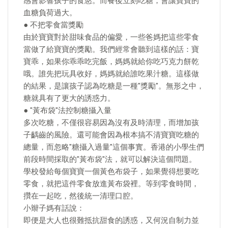
感會影響孩子的食慾。而餐後立刻吃糖，會讓寶寶的
血糖負荷過大。
● 不把零食當獎勵
由於寶寶對於甜味食品的偏愛，一些爸媽把這些零食
當做了給寶寶的獎勵。我們經常會聽到這樣的話：寶
寶乖，如果你乖乖吃完飯，媽媽就給你吃巧克力餅乾
哦。誰先把玩具收好，媽媽就給誰吃果汁糖。這樣做
的結果，是讓孩子認為吃糖是一種"獎勵"。無形之中，
糖就具有了更大的誘惑力。
● "黃布袋"法控制糖攝入量
多次吃糖，不僅很容易因為沒有及時清理，而增加孩
子齲齒的風險。還可能會因為根本搞不清寶寶吃糖的
總量，而忽略"糖攝入過量"這個事實。香港的小學生們
前段時間採取的"黃布袋"法，就可以解決這個問題。
學校發給每個寶寶一個黃色布袋子，如果覺得想要吃
零食，就把這件零食放進黃布袋裡。等到零食時間，
攢在一起吃，然後統一清理口腔。
小辮子媽有話說：
即便是大人也很難抵抗甜食的誘惑，又何況自制力並