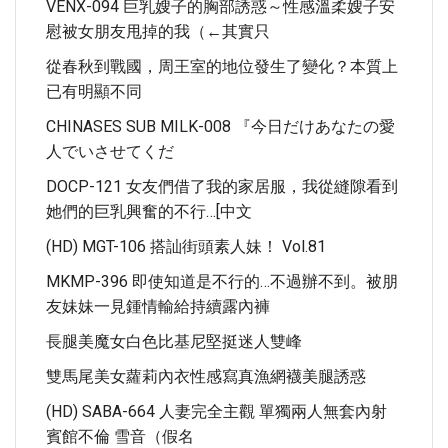
VENX-094 巨乳嫂子的胸部誘惑～性感溫柔嫂子安
慰被女朋友甩掉的我（←其實只
從春秋到戰國，周王室的地位發生了變化？本質上
已有明顯不同
CHINASES SUB MILK-008 『今日だけあなたの愛
人でいさせてくだ
DOCP-121 女友們借了我的家居服，我從縫隙看到
她們的巨乳興奮的不行…[中文
(HD) MGT-106 搭訕街頭素人妹！ Vol.81
MKMP-396 即使知道是不行的…不過辦不到。被朋
友妹妹一見鍾情輸給持續露內褲
長腿美魔女白色比基尼堅挺迷人雙峰
雙馬尾美女蘿莉內衣性感寫真漁網襪美腿誘惑
(HD) SABA-664 人妻完全主觀 單獨兩人無套內射
賓館不倫 雪音（假名