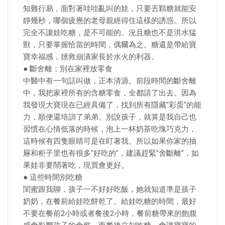
知難行易，面對著哇哇亂叫的娃，只要丟顆糖就能安
靜幾秒，哪個疲憊的老母親經得住這樣的誘惑。所以
完全不讓娃吃糖，是不可能的。況且糖也不是洪水猛
獸，只要掌握恰當的時間，偶爾為之。糖還是帶給寶
寶幸福感，拯救崩潰家長於水火的利器。
● 斷舍離：別在家裡放零食
中醫中有一句話叫做，正本清源。前段時間的斷舍離
中，我把家裡所有的含糖零食，全都請了出去。因為
我發現大寶現在已經具備了，找到所有隱藏"彩蛋"的能
力，順便還培訓了弟弟。別說孩子，就算是我自己也
習慣在心情低落的時候，泡上一杯奶茶吃塊巧克力，
這時候有四隻眼睛可是在盯著我。所以如果你家的抽
屜和柜子里也有很多"好吃的"，建議趕緊"舍斷離"，如
果娃非要鬧著吃，現買會更好。
● 這些時間別吃糖
閨蜜跟我聊，孩子一不好好吃飯，她就知道準是孩子
奶奶，在餐前給娃吃餅乾了。給娃吃糖的時間，最好
不要在餐前2小時或者餐後2小時，餐前糖帶來的飽腹