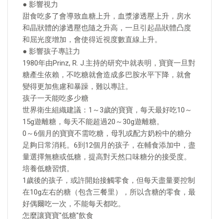
● 影響視力
甜食吃多了會導致血糖上升，血漿滲透壓上升，房水
和晶狀體的滲透壓也隨之升高，一旦引起晶狀體凸度
和屈光度增加，會使得近視度數直線上升。
● 影響孩子專註力
1980年由Prinz, R. J.主持的研究中就表明，寶寶一旦對
糖產生依賴，不吃糖就會造成多巴胺水平下降，就會
變得更加焦慮和暴躁，難以專註。
孩子一天能吃多少糖
世界衛生組織建議：1～3歲的寶寶，每天最好吃10～
15g遊離糖，每天不能超過20～30g遊離糖。
0～6個月的寶寶不需吃糖，母乳或配方奶粉中的糖分
足夠日常消耗。6到12個月的孩子，在輔食添加中，盡
量選擇無糖或低糖，提高對天然口味糖分的接受度。
培養低糖習慣。
1歲後的孩子，或許開始接觸零食，但每天盡量要控制
在10g左右的糖（包含三餐里），所以含糖的零食，最
好偶爾吃一次，不能每天都吃。
怎麼讓寶寶"低糖"飲食