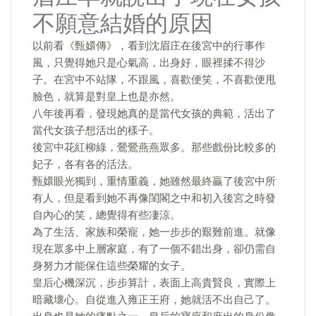
不願意結婚的原因
以前看《甄嬛傳》，看到沈眉庄在後宮中的行事作
風，只覺得她只是心氣高，出身好，眼裡揉不得沙
子。在宮中不站隊，不跟風，喜歡便笑，不喜歡便甩
臉色，就算是對皇上也是亦然。
八年後再看，發現她真的是當代女孩的典範，活出了
當代女孩子想活出的樣子。
後宮中花紅柳綠，鶯鶯燕燕眾多。那些戲份比較多的
妃子，各有各的活法。
甄嬛眼光獨到，重情重義，她雖然最終贏了後宮中所
有人，但是看到她不再像閨閣之中和初入後宮之時發
自內心的笑，總覺得有些凄涼。
為了生活、家族和榮寵，她一步步的艱難前進。就像
現在眾多中上層家庭，有了一個不錯出身，卻仍需自
身努力才能保住這些榮耀的女子。
皇后心機深沉，步步算計，表面上高貴賢良，實際上
暗藏壞心。自從進入雍正王府，她就活不出自己了。