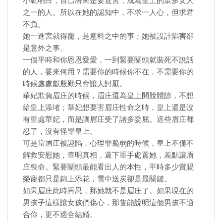
小就明白，自己將來是要進宮，成為皇上的眾多女人
之一的人。所以在她的認知中，不求一人心，但求君
不負。
她一進宮就得寵，是意料之中的事；她被設計陷害卻
是意外之事。
一個平時和你恩恩愛愛，一到緊要關頭就裝死不說話
的人，要來何用？需要你的時候你不在，不需要你的
時候處處獻殷勤只會讓人討厭。
華妃欺負眉庄的時候，眉庄還為皇上開脫體諒，不想
給皇上添堵；華妃想要害眉庄性命之時，皇上還是沒
有重處華妃，而是讓眉庄受了諸多委屈。這些眉庄都
忍了，沒有怪罪皇上。
可是當眉庄被誣陷，心理罪脆弱的時候，皇上不僅不
解救安慰她，查明真相，還下重手處置她，差點讓眉
庄喪命。緊要關頭最能看出人的本性，平時多少賞賜
榮寵都只是錦上添花，雪中送炭卻是最關鍵。
如果眉庄此時再忍，那她就不是眉庄了。如果現在的
男孩子這樣讓女孩們傷心，那隻能說明這個男孩不適
合你，更不適合結婚。