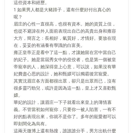
這些資本和經歷。
1 如果男人都是大豬蹄子，還有什麼好付出真心的
呢？
眉庄的心性一直很高，也很有資本。她的資質上佳，
也從不避諱在外人面前表現出自己的高貴出身和雍容
大方，簡言之：長相好，氣質好，才情好。要放在現
在，妥妥的有涵養有學識的白富美。
雍正皇帝正是看中了這一點，才讓她留在宮中當自己
的妃子。她是當屆秀女中的佼佼者，也是第一個被皇
帝寵幸的人，她深得皇上心意，可以說，如果沒有華
妃費盡心思的設計，她和甄嬛可以獨霸後宮寵愛。
其實沈眉庄各方面都很出眾，卻只是出眾而已，沒有
很多靈巧勁兒，或許是因為這一點，皇上才又喜歡甄
嬛。
華妃的設計，讓眉庄一下子就看出來皇上的薄情寡
義。不管當初如何寵你，只要你一被人陷害，一有不
好的點表現出來，你就不是你了。多年的寵愛都可以
即刻間化為烏有。
這兩天微博上還有熱搜，誰誰誰分手，男方出軌什麼