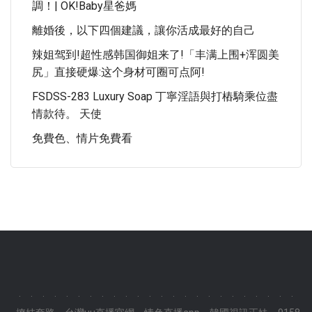
調！| OK!Baby星爸媽
離婚後，以下四個建議，讓你活成最好的自己
辣姐驾到!超性感韩国御姐来了!「丰满上围+浑圆美
尻」直接硬爆:这个身材可圈可点阿!
FSDSS-283 Luxury Soap 丁寧淫語與打樁騎乘位盡
情款待。 天使
免費色、情片免費看
.
.
.
.
.
.
.
.
.
.
.
.
.
.
.
.
.
.
.
.
.
.
.
.