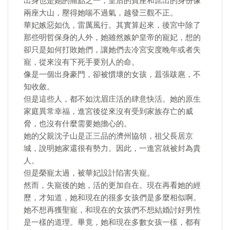
出身也是她的痛點之一，皇后的寶座和庶出的身份像
兩座大山，壓得她喘不過氣，越發三觀不正。
華妃嫉惡如仇，雷厲風行。其實算起來，後宮中除了
那些明哲保身的人外，她雖然嫉妒皇帝的寵妃，想的
卻只是如何打敗她們，讓她們去冷宮安度晚年或者失
寵，從來沒有下死手要別人的命。
像是一個出身豪門，卻被慣壞的女孩，囂張跋扈，不
知收斂。
但是這些人，都不如沈眉庄活的肆意快活。她的原生
家庭異常幸福，進宮後從來沒有受到家族存亡的威
脅，也沒有什麼需要她擔心的。
她的父親沈子山是正三品的濟州協領，祖父長居京
城，說明她家還很有勢力。因此，一進宮就被封為貴
人。
但是榮寵太過，被華妃設計陷害失寵。
然而，失寵後的她，活的更加自在。現在再看她的經
歷，才知道，她和現在的很多女孩們是多麼相似啊。
她不想再獲聖寵，和現在的女孩們不想結婚討好男性
是一樣的道理。畢竟，她和現在多數女孩一樣，都有