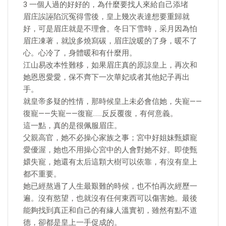
3 一個人過的好好的，為什麼要找人來給自己添堵
眉庄誒誣陷沉冤得雪後，皇上幾次表達想要重歸就
好，可是眉庄就是不理會。冬日下雪時，采月因為怕
眉庄凍著，就說多燒寫碳，眉庄說暖的了身，暖不了
心。心冷了，身體暖和有什麼用。
江山易改本性難移，如果眉庄真的原諒皇上，再次和
她恩恩愛愛，保不齊下一次華妃或者其他妃子再出
手。
就皇帝多疑的性情，那時候皇上未必會信她，失寵——
復寵——失寵——復寵……反反覆復，有何意義。
這一點，真的是很佩服眉庄。
父親高官，她不必操心家族之事；宮中好姐妹甄嬛寵
愛優渥，她也不用操心宮中的人會對她不好。即使甄
嬛失寵，她還有太后這顆大樹可以依靠，有沒有皇上
都不重要。
她已經熬過了人生最艱難的時候，也不怕再次經歷一
遍。沒有慾望，也就沒有任何東西可以傷害她。最後
能夠找到真正和自己的有緣人溫實初，雖然有點不道
德，卻都是皇上一手促成的。