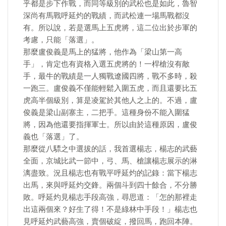
乎都是步下作戰，而同等級別的武松也是如此，魯智
深尚有馬戰呼延灼的戰績，而武松連一場馬戰都沒
有。所以說，若是選馬上五虎將，這二位出於步軍的
考慮，只能「落選」。
那麼盧俊義是馬上的猛將，他作為「梁山第一高
手」，肯定也有資格入選五虎將的！一桿槍沒有敵
手，最牛的戰績是一人獨戰遼國四將，戰不多時，殺
一跑三。盧俊義不僅能輕鬆入圍五虎，而且還要比五
虎高半個級別，算是凌駕於其他人之上的。不過，盧
俊義是梁山副寨主，二把手。這種身份不能入圍猛
將，因為他還要指揮軍士。所以由於這種原因，盧俊
義也「落選」了。
那麼從八驃之中選拔的話，我首選楊志，楊志的武藝
全面，京城比武一節中，弓、馬、槍讓楊志展示的淋
漓盡致。況且楊志也有戰平呼延灼的記錄：當下楊志
出馬，來與呼延灼交鋒。兩個斗到四十餘合，不分勝
敗。呼延灼見楊志手段高強，尋思道：「怎的那裡走
出這兩個來？好生了得！不是綠林中手段！」楊志也
見呼延灼武藝高強，賣個破綻，撥回馬，跑回本陣。