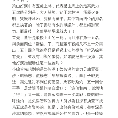
梁山好漢中有五虎上將，代表梁山馬上的最高武力，
五虎將分別是：大刀關勝、豹子頭林沖、霹靂火秦
明、雙鞭呼延灼、雙槍將董平。其中前面四位的排名
都是挨著的，除了秦明有少許爭議外，都是絕對實
力。而最後一名董平的爭議就大了！
首先，董平是最後上山的一批，而且排在第十五名。
與前面四位「斷檔」了。而且董平戰績又不是十分突
出，五十回合戰徐寧只是通過宋江的視角「唯恐徐寧
有失」，並沒有明顯的優勢。如果說把董平換掉，其
他好漢誰能勝任這一位置呢？
小編首先想到的是魯智深！魯智深的實力毋庸置疑，
步下戰楊志，使楊志「剛剛抵得過」。餓肚子戰史
進，讓史進討不到任何便宜。馬戰呼延灼，五十回合
平手，居然讓呼延灼暗自讚歎：「這個和尚，倒恁地
了得！」這一戰，是魯智深唯一一次馬戰，能夠戰平
呼延灼，足尖魯智深的實力！所以魯智深替換董平成
為五虎是有資格的。但是，出於身份考慮，魯智深是
步軍總頭領，雖然有馬戰呼延灼的實力，但是平時幾