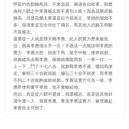
呼延灼也勒轉馬頭，不來追趕。兩邊各自收軍。那麼
為何八驃之中單選楊志而不選別人呢？因為花榮武藝
雖高，但是花榮主要還是以弓箭為主，單挑的場面不
多，張清更是完全仰仗了飛石。而其他人武藝又明顯
不及楊志。
還要提一人就是撲天雕李應。此人的實力歷來被低
估，因為李應僅出手一次！不過這一次能說明李應的
實力：李應大怒，拍坐下馬，挺手中槍，便奔祝彪。
祝彪縱馬去戰李應。兩個就獨龍岡前，一來一往，一
上一下，鬥了十七八合，祝彪戰李應不過，撥回馬便
走。秦明三十合敗祝龍，穆弘三十合平祝虎，而李應
不到二十合能夠速敗祝彪，李應這實力可見一斑。李
應即便和董平單挑，也不會輸給他。
所以，若是從八驃中選拔，我選楊志。若是從其他好
漢中選一人，我選李應。畢竟李應這實力，被雪藏起
來實在太可惜了。