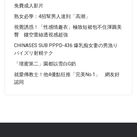
免費成人影片
熟女必學：4招幫男人達到「高潮」
視覺誘惑！「性感情趣衣」極致短裙包不住渾圓美
臀 鏤空蕾絲透視感超強
CHINASES SUB PPPD-436 爆乳痴女妻の男漁り
パイズリ射精テク
「壇蜜第二」園都以雪白G奶
就愛傳教士！他4優點狂推「完美No.1」 網友好
認同