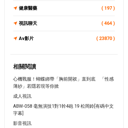
健康醫藥
( 197 )
視訊聊天
( 464 )
Av影片
( 23870 )
相關閱讀
心機戰服！蝴蝶綁帶「胸前開衩」直到底 「性感
薄紗」若隱若現等你掀
成人視訊
ABW-058 毫無演技1對1幹4砲 19 松岡鈴[有碼中文
字幕]
影音視訊