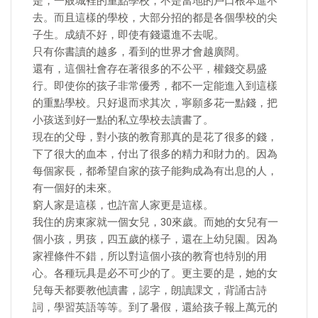
是，一般城裡的重點學校，不是當地的戶口根本進不
去。而且這樣的學校，大部分招的都是各個學校的尖
子生。成績不好，即使有錢還進不去呢。
只有你書讀的越多，看到的世界才會越廣闊。
還有，這個社會存在著很多的不公平，權錢交易盛
行。即使你的孩子非常優秀，都不一定能進入到這樣
的重點學校。只好退而求其次，寧願多花一點錢，把
小孩送到好一點的私立學校去讀書了。
現在的父母，對小孩的教育那真的是花了很多的錢，
下了很大的血本，付出了很多的精力和財力的。因為
每個家長，都希望自家的孩子能夠成為有出息的人，
有一個好的未來。
窮人家是這樣，也許富人家更是這樣。
我住的房東家就一個女兒，30來歲。而她的女兒有一
個小孩，男孩，四五歲的樣子，還在上幼兒園。因為
家裡條件不錯，所以對這個小孩的教育也特別的用
心。各種玩具是必不可少的了。更主要的是，她的女
兒每天都要教他讀書，認字，朗讀課文，背誦古詩
詞，學習英語等等。到了暑假，還給孩子報上萬元的