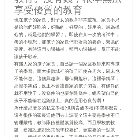
享受優質的教育
現在孩子的家長，對子女的教育非常重視。家長不只
是給他們好吃的，好喝的，好穿的，好用的。最為操
心的，就是他們的學習了。即使在某一次的考試中，
考的不理想，那孩子的家長們都著急的要命，緊張的
要死。有時這門功課補補，那門功課補補，反正不能
讓孩子歇著。
有錢人家的孩子家長，自己請一個家庭教師來輔導孩
子的學習。而大多數城裡的孩子即使在周六，周末也
不能休息。這個興趣班，那個興趣班。這裡學鋼琴，
那裡學舞蹈，反正不會讓自家的孩子閑著。有條件的
就不用說了，沒條件的也要創造條件，總希望自己的
孩子不能輸在起跑線上。真的是用心良苦啊！
為什麼那麼多的私立學校(也稱貴族學校)學費那麼貴，
還有很多的家長送他們去上課呢？這主要是學校不但
管理嚴格，教師隊伍整體素質較高。而且學校的軟
體，硬體設施都比其他學校要好。更重要的一點就