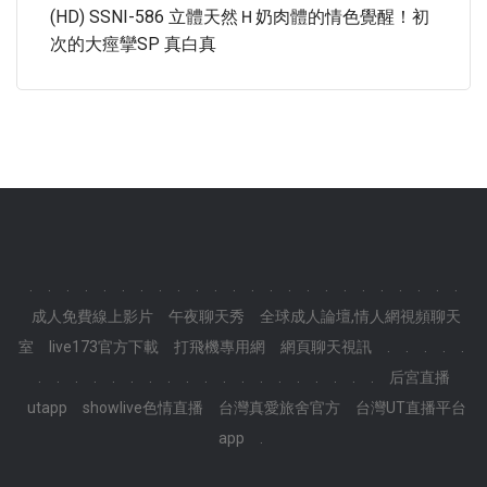
(HD) SSNI-586 立體天然Ｈ奶肉體的情色覺醒！初
次的大痙攣SP 真白真
.
.
.
.
.
.
.
.
.
.
.
.
.
.
.
.
.
.
.
.
.
.
.
.
成人免費線上影片
午夜聊天秀
全球成人論壇,情人網視頻聊天
室
live173官方下載
打飛機專用網
網頁聊天視訊
.
.
.
.
.
.
.
.
.
.
.
.
.
.
.
.
.
.
.
.
.
.
.
.
后宮直播
utapp
showlive色情直播
台灣真愛旅舍官方
台灣UT直播平台
app
.