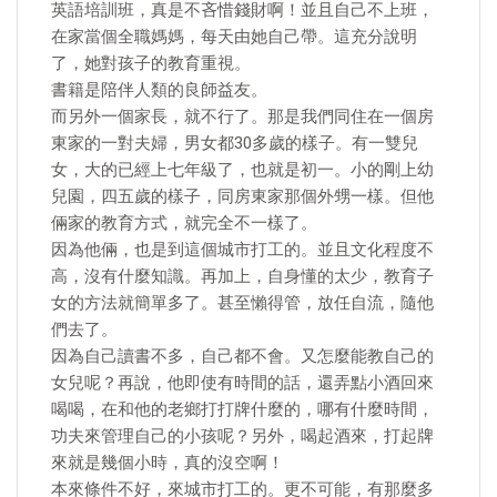
英語培訓班，真是不吝惜錢財啊！並且自己不上班，
在家當個全職媽媽，每天由她自己帶。這充分說明
了，她對孩子的教育重視。
書籍是陪伴人類的良師益友。
而另外一個家長，就不行了。那是我們同住在一個房
東家的一對夫婦，男女都30多歲的樣子。有一雙兒
女，大的已經上七年級了，也就是初一。小的剛上幼
兒園，四五歲的樣子，同房東家那個外甥一樣。但他
倆家的教育方式，就完全不一樣了。
因為他倆，也是到這個城市打工的。並且文化程度不
高，沒有什麼知識。再加上，自身懂的太少，教育子
女的方法就簡單多了。甚至懶得管，放任自流，隨他
們去了。
因為自己讀書不多，自己都不會。又怎麼能教自己的
女兒呢？再說，他即使有時間的話，還弄點小酒回來
喝喝，在和他的老鄉打打牌什麼的，哪有什麼時間，
功夫來管理自己的小孩呢？另外，喝起酒來，打起牌
來就是幾個小時，真的沒空啊！
本來條件不好，來城市打工的。更不可能，有那麼多