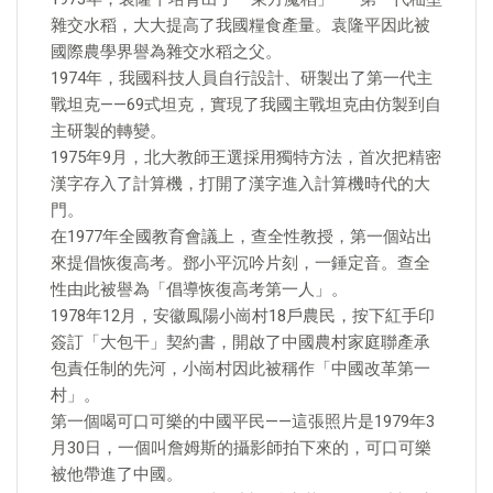
雜交水稻，大大提高了我國糧食產量。袁隆平因此被
國際農學界譽為雜交水稻之父。
1974年，我國科技人員自行設計、研製出了第一代主
戰坦克——69式坦克，實現了我國主戰坦克由仿製到自
主研製的轉變。
1975年9月，北大教師王選採用獨特方法，首次把精密
漢字存入了計算機，打開了漢字進入計算機時代的大
門。
在1977年全國教育會議上，查全性教授，第一個站出
來提倡恢復高考。鄧小平沉吟片刻，一錘定音。查全
性由此被譽為「倡導恢復高考第一人」。
1978年12月，安徽鳳陽小崗村18戶農民，按下紅手印
簽訂「大包干」契約書，開啟了中國農村家庭聯產承
包責任制的先河，小崗村因此被稱作「中國改革第一
村」。
第一個喝可口可樂的中國平民——這張照片是1979年3
月30日，一個叫詹姆斯的攝影師拍下來的，可口可樂
被他帶進了中國。