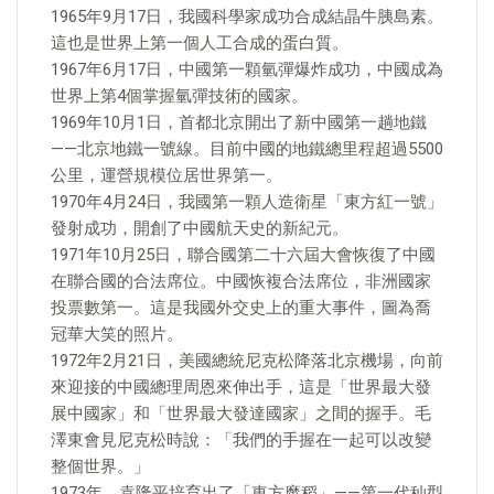
1965年9月17日，我國科學家成功合成結晶牛胰島素。
這也是世界上第一個人工合成的蛋白質。
1967年6月17日，中國第一顆氫彈爆炸成功，中國成為
世界上第4個掌握氫彈技術的國家。
1969年10月1日，首都北京開出了新中國第一趟地鐵
——北京地鐵一號線。目前中國的地鐵總里程超過5500
公里，運營規模位居世界第一。
1970年4月24日，我國第一顆人造衛星「東方紅一號」
發射成功，開創了中國航天史的新紀元。
1971年10月25日，聯合國第二十六屆大會恢復了中國
在聯合國的合法席位。中國恢複合法席位，非洲國家
投票數第一。這是我國外交史上的重大事件，圖為喬
冠華大笑的照片。
1972年2月21日，美國總統尼克松降落北京機場，向前
來迎接的中國總理周恩來伸出手，這是「世界最大發
展中國家」和「世界最大發達國家」之間的握手。毛
澤東會見尼克松時說：「我們的手握在一起可以改變
整個世界。」
1973年，袁隆平培育出了「東方魔稻」——第一代秈型