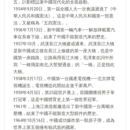
五」計劃標誌著中國現代化的全面啟動。
1954年9月20日，第一屆全國人大一次會議通過了《中
華人民共和國憲法》。這是中華人民共和國第一部憲
法，又被稱為「五四憲法」。
1956年7月13日，新中國第一輛汽車——解放牌載重汽
車在長春下線，結束了中國不能製造汽車的歷史。
1957年10月，武漢長江大橋建成通車。武漢長江大橋
是新中國成立後在長江上修建的第一座大橋，也是中
國第一座鐵路、公路兩用長江大橋，毛澤東在詞中所
寫「一橋飛架南北,大塹變通途」的「一橋」正是指此
大橋。
1958年3月17日，中國第一台國產電視機——北京牌電
視機誕生，電視機從此開始走進千家萬戶。
1959年4月5日，第25屆世乒賽上，容國團獲得男子單
打冠軍，這是中國體育史上第一個世界冠軍。
1961年，上海江南造船廠造出了新中國第一台萬噸水
壓機，結束了中國不能製造大型鍛件的歷史。
1964年10月16日，中國成功爆炸第一顆原子彈，成為
世界上第五個擁有核武裝的國家。