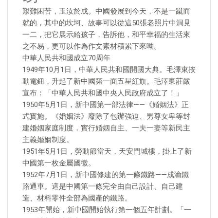
艱難困苦，玉汝於成。中國發展到今天，不是一蹴而
就的，其中的坎坷、故事可以從這50張老照片中洞見
一二，把它展示給孩子，告訴他，和平幸福的生活來
之不易，更可以作為作文素材積累下來呦。
中華人民共和國成立70周年
1949年10月1日，中華人民共和國開國大典。毛澤東按
動電鈕，升起了新中國第一面五星紅旗。毛澤東莊嚴
宣布：「中華人民共和國中央人民政府成立了！」
1950年5月1日，新中國第一部法律——《婚姻法》正
式實施。《婚姻法》廢除了包辦強迫、男尊女卑等封
建婚姻家庭制度，實行婚姻自主、一夫一妻等新民主
主義婚姻制度。
1951年5月1日，勞動節當天，天安門城樓，掛上了新
中國第一枚金屬國徽。
1952年7月1日，新中國修建的第一條鐵路——成渝鐵
路通車。這是中國第一條完全由自己設計、自己建
造、材料零件全部為國產的鐵路。
1953年開始，新中國開始執行第一個五年計劃。「一