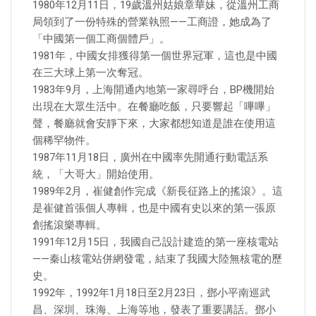
1980年12月11日，19歲溫州姑娘章華妹，從溫州工商
局領到了一份特殊的營業執照——工商證，她成為了
「中國第一個工商個體戶」。
1981年，中國女排獲得第一個世界冠軍，這也是中國
在三大球上第一次奪冠。
1983年9月，上海開通內地第一家尋呼台，BP機開始
出現在大眾生活中。在餐廳吃飯，只要響起「嗶嗶」
聲，餐廳就會安靜下來，大家都想知道是誰在使用這
個稀罕物件。
1987年11月18日，廣州在中國率先開通行動電話系
統，「大哥大」開始使用。
1989年2月，崔健創作完成《新長征路上的搖滾》。這
是崔健首張個人專輯，也是中國有史以來的第一張原
創搖滾樂專輯。
1991年12月15日，我國自己設計建造的第一座核電站
——秦山核電站併網發電，結束了我國大陸無核電的歷
史。
1992年，1992年1月18日至2月23日，鄧小平南巡武
昌、深圳、珠海、上海等地，發表了重要講話。鄧小