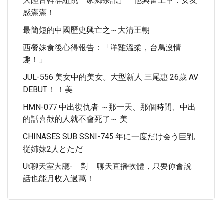
大陸台幹群組跳「家鄉茶訊」 他興奮上車：女友
感滿滿！
最簡短的中國歷史興亡之～大清王朝
西餐妹食後心得報告：「洋雞溫柔，台鳥沒情
趣！」
JUL-556 美女中的美女。大型新人 三尾惠 26歲 AV
DEBUT！ ！美
HMN-077 中出復仇者 ～那一天、那個時間、中出
的話喜歡的人就不會死了～ 美
CHINASES SUB SSNI-745 年に一度だけ会う巨乳
従姉妹2人とただ
Ut聊天室大廳-一對一聊天直播軟體，只要你會說
話也能月收入過萬！