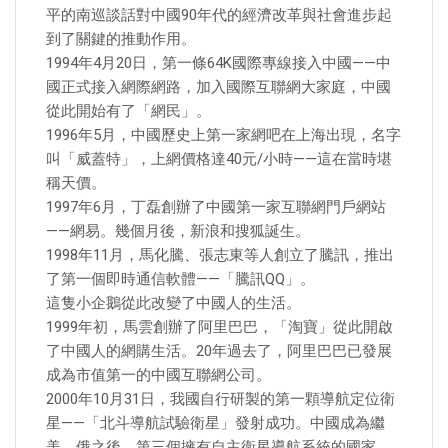
平的南巡談話對中國90年代的經濟改革與社會進步起
到了關鍵的推動作用。
1994年4月20日，第一條64K國際專線接入中國——中
國正式接入網際網路，加入國際互聯網大家庭，中國
從此開始有了「網民」。
1996年5月，中國歷史上第一家網吧在上海出現，名字
叫「威蓋特」，上網價格達40元/小時——這在當時堪
稱天價。
1997年6月，丁磊創辦了中國第一家互聯網門戶網站
——網易。幾個月後，新浪和搜狐誕生。
1998年11月，馬化騰、張志東等人創立了騰訊，推出
了第一個即時通信軟體——「騰訊QQ」。
這隻小企鵝從此改變了中國人的生活。
1999年初，馬雲創辦了阿里巴巴，「淘寶」從此開啟
了中國人的網購生活。20年過去了，阿里巴巴已發展
成為市值第一的中國互聯網公司。
2000年10月31日，我國自行研製的第一顆導航定位衛
星——「北斗導航試驗衛星」發射成功。中國成為繼
美、俄之後，第三個擁有自主衛星導航系統的國家。