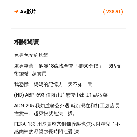
Av影片
( 23870 )
相關閱讀
色男色女約炮網
處男畢業！他滿18歲找全套「撐50分鐘」 5點技
術總結…超實用
我恐慌，媽媽的記憶力一天不如一天
(HD) ABP-693 僅限此片無套中出 21 結牧菜
ADN-295 我知道老公外遇 就沉溺在和打工處店長
性愛中、超爽快就無法自拔。二
FERA-133 用厚實窄穴鍛鍊膣壓也無法射精兒子不
感肉棒的母親超長時間性愛 深