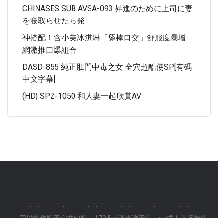
CHINASES SUB AVSA-093 昇進のために上司に妻
を寝取らせたら発
神搭配！含小美冰淇淋「舔棒口交」舒服度暴增
網激推口爆組合
DASD-855 純正肛門中毒之女 全穴超酷使SP[有碼
中文字幕]
(HD) SPZ-1050 和人妻一起欣賞AV
.
.
.
.
.
.
.
.
.
.
.
.
.
.
.
.
.
.
.
.
.
.
.
.