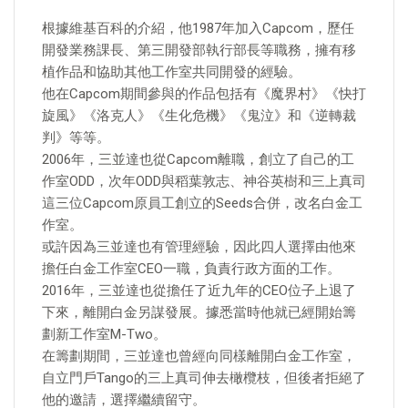
根據維基百科的介紹，他1987年加入Capcom，歷任
開發業務課長、第三開發部執行部長等職務，擁有移
植作品和協助其他工作室共同開發的經驗。
他在Capcom期間參與的作品包括有《魔界村》《快打
旋風》《洛克人》《生化危機》《鬼泣》和《逆轉裁
判》等等。
2006年，三並達也從Capcom離職，創立了自己的工
作室ODD，次年ODD與稻葉敦志、神谷英樹和三上真司
這三位Capcom原員工創立的Seeds合併，改名白金工
作室。
或許因為三並達也有管理經驗，因此四人選擇由他來
擔任白金工作室CEO一職，負責行政方面的工作。
2016年，三並達也從擔任了近九年的CEO位子上退了
下來，離開白金另謀發展。據悉當時他就已經開始籌
劃新工作室M-Two。
在籌劃期間，三並達也曾經向同樣離開白金工作室，
自立門戶Tango的三上真司伸去橄欖枝，但後者拒絕了
他的邀請，選擇繼續留守。