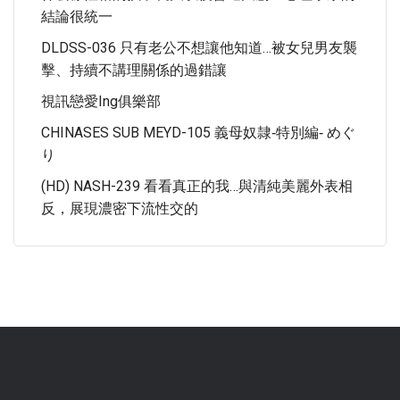
結論很統一
DLDSS-036 只有老公不想讓他知道…被女兒男友襲
擊、持續不講理關係的過錯讓
視訊戀愛ing俱樂部
CHINASES SUB MEYD-105 義母奴隷‐特別編‐ めぐ
り
(HD) NASH-239 看看真正的我…與清純美麗外表相
反，展現濃密下流性交的