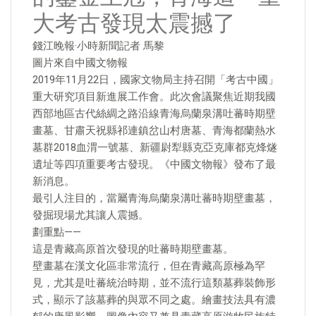
大考古發現太震撼了
錢江晚報·小時新聞記者 馬黎
圖片來自中國文物報
2019年11月22日，國家文物局主持召開「考古中國」
重大研究項目新進展工作會。此次會議聚焦近期我國
西部地區古代絲綢之路沿線青海烏蘭泉溝吐蕃時期壁
畫墓、甘肅天祝縣祁連鎮岔山村唐墓、青海都蘭熱水
墓群2018血渭一號墓、新疆尉犁縣克亞克庫都克烽燧
遺址等四項重要考古發現。《中國文物報》發布了最
新消息。
最引人注目的，當屬青海烏蘭泉溝吐蕃時期壁畫墓，
發掘現場尤其讓人震撼。
劃重點——
這是青藏高原首次發現的吐蕃時期壁畫墓。
壁畫墓在漢文化區非常流行，但在青藏高原極為罕
見，尤其是吐蕃統治時期，並不流行這類墓葬裝飾形
式，顯示了該墓葬的與眾不同之處。繪畫技法具有濃