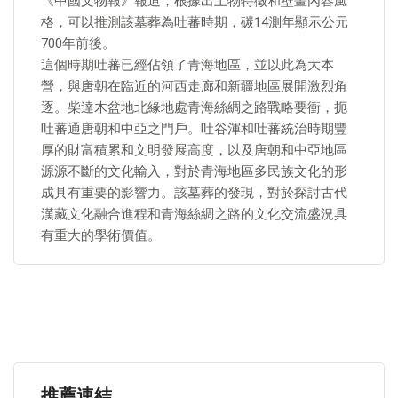
《中國文物報》報道，根據出土物特徵和壁畫內容風
格，可以推測該墓葬為吐蕃時期，碳14測年顯示公元
700年前後。
這個時期吐蕃已經佔領了青海地區，並以此為大本
營，與唐朝在臨近的河西走廊和新疆地區展開激烈角
逐。柴達木盆地北緣地處青海絲綢之路戰略要衝，扼
吐蕃通唐朝和中亞之門戶。吐谷渾和吐蕃統治時期豐
厚的財富積累和文明發展高度，以及唐朝和中亞地區
源源不斷的文化輸入，對於青海地區多民族文化的形
成具有重要的影響力。該墓葬的發現，對於探討古代
漢藏文化融合進程和青海絲綢之路的文化交流盛況具
有重大的學術價值。
推薦連結