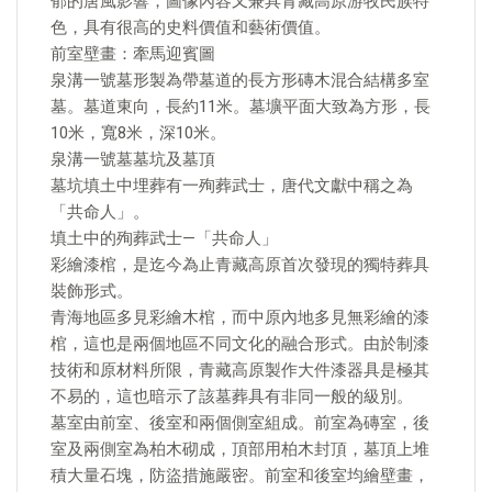
郁的唐風影響，圖像內容又兼具青藏高原游牧民族特
色，具有很高的史料價值和藝術價值。
前室壁畫：牽馬迎賓圖
泉溝一號墓形製為帶墓道的長方形磚木混合結構多室
墓。墓道東向，長約11米。墓壙平面大致為方形，長
10米，寬8米，深10米。
泉溝一號墓墓坑及墓頂
墓坑填土中埋葬有一殉葬武士，唐代文獻中稱之為
「共命人」。
填土中的殉葬武士—「共命人」
彩繪漆棺，是迄今為止青藏高原首次發現的獨特葬具
裝飾形式。
青海地區多見彩繪木棺，而中原內地多見無彩繪的漆
棺，這也是兩個地區不同文化的融合形式。由於制漆
技術和原材料所限，青藏高原製作大件漆器具是極其
不易的，這也暗示了該墓葬具有非同一般的級別。
墓室由前室、後室和兩個側室組成。前室為磚室，後
室及兩側室為柏木砌成，頂部用柏木封頂，墓頂上堆
積大量石塊，防盜措施嚴密。前室和後室均繪壁畫，