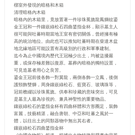
槨室外發現的暗格和木箱
清理暗格內木箱
暗格內的木箱里，竟放置著一件珍珠冕旒龍鳳獅紋鎏
金王冠和一件鑲嵌綠松石四曲鋬指金杯，顯示墓主人
很可能與吐蕃時期當地王室有密切關係，曾經擁有極
高的統治地位。由此也可以推知吐蕃時期在柴達木盆
地北緣地區可能設置有高級別的行政和軍事建制。
迄今為止中國境內歷代王冠極少出土，均被盜擾嚴
重，或保存極差難以復原。墓葬內暗格的獨特設置，
可見造墓者用心之良苦。
鎏金王冠前後各飾一對翼龍，兩側各飾一立鳳，後側
護頸飾雙獅，周身鑲嵌綠松石、藍寶石、玻璃珠等，
冠前檐綴以珍珠冕旒。供奉和珍藏的意味突出，可見
是墓主人最為珍視的、兼具神聖性的重要物品。
鑲嵌綠松石的鋬指金杯有四曲杯體和方形圈足，裝飾
富麗，技藝精湛，融合唐朝、中亞和吐蕃之風於一
體，以往出土的同類器物中無出其右者。
鑲嵌綠松石四曲鋬指金杯