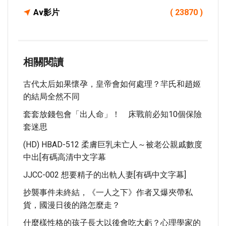
Av影片
( 23870 )
相關閱讀
古代太后如果懷孕，皇帝會如何處理？羋氏和趙姬
的結局全然不同
套套放錢包會「出人命」！ 床戰前必知10個保險
套迷思
(HD) HBAD-512 柔膚巨乳未亡人～被老公親戚數度
中出[有碼高清中文字幕
JJCC-002 想要精子的出軌人妻[有碼中文字幕]
抄襲事件未終結，《一人之下》作者又爆夾帶私
貨，國漫日後的路怎麼走？
什麼樣性格的孩子長大以後會吃大虧？心理學家的