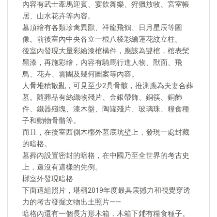
內容有武士牽馬迎賓、宴飲舞樂、狩獵放牧、宮室帳
居、山水花卉等內容。
墓頂繪有各類珍禽異獸、祥龍飛鶴、日月星辰等圖
像。前後室內中央各立一根八棱彩繪蓮花紋立柱。
後室內發現大量彩繪漆棺構件，應該為雙棺，棺表髤
黑漆，再施彩繪，內容有騎馬行進人物、獸面、飛
鳥、花卉、雲團及幾何圖案等內容。
人骨堆積散亂，可見至少2具骨骸，推測應為夫妻合葬
墓。隨葬品有絲織物殘片、金銀帶飾、銅筷、銅飾
件、鐵器殘塊、漆木盤、陶罐殘片、玻璃珠、糧食種
子和動物骨骼等。
而且，在後室西側木槨外墓底坑壁上，發現一處封藏
的暗格。
墓葬內設置密封的暗格，在中國乃至全世界的考古史
上，還沒有這樣的先例。
槨室外發現暗格
下面這組照片，堪稱2019年度最具震撼力和視覺穿透
力的考古發掘文物出土照片——
暗格內還有一個長方形木箱，木箱下鋪有糧食種子。